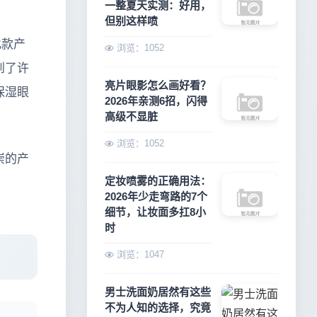
一整夏天实测：好用，
但别这样喷
此款产
浏览：1052
到了许
亮片眼影怎么画好看？
保湿眼
2026年亲测6招，闪得
高级不显脏
浏览：1052
崇的产
定妆喷雾的正确用法：
2026年少走弯路的7个
细节，让妆面多扛8小
时
浏览：1047
男士洗面奶居然有这些
不为人知的选择，究竟