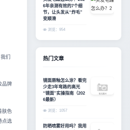
6年亲测有效的7个细
节，让头发从“炸毛”
变顺滑
浏览：954
，我们
热门文章
镜面唇釉怎么涂？看完
妆品牌
少走3年弯路的高光
“镜面”实操指南（202
6最新）
浏览：1057
善肤色
特点选
防晒喷雾好用吗？我用