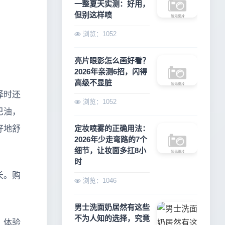
一整夏天实测：好用，
但别这样喷
浏览：1052
亮片眼影怎么画好看？
2026年亲测6招，闪得
高级不显脏
择时还
浏览：1052
巴油，
好地舒
定妆喷雾的正确用法：
2026年少走弯路的7个
细节，让妆面多扛8小
时
长。购
浏览：1046
男士洗面奶居然有这些
不为人知的选择，究竟
，体验