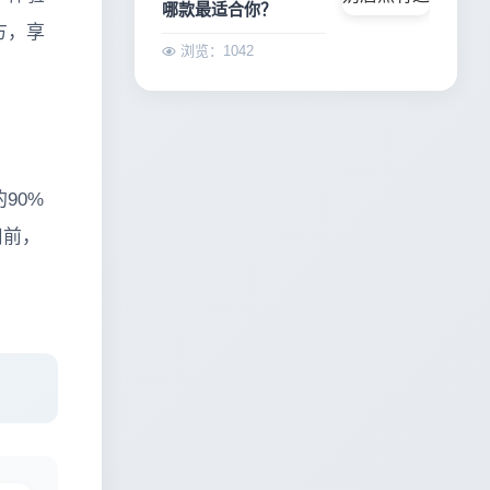
哪款最适合你？
方，享
浏览：1042
90%
用前，