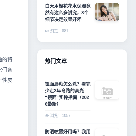
白天用橙花花水保湿竟
然有这么多讲究，3个
细节决定效果好坏
浏览：881
油的特
热门文章
它们各
干性皮
镜面唇釉怎么涂？看完
少走3年弯路的高光
“镜面”实操指南（202
6最新）
浏览：1057
防晒喷雾好用吗？我用