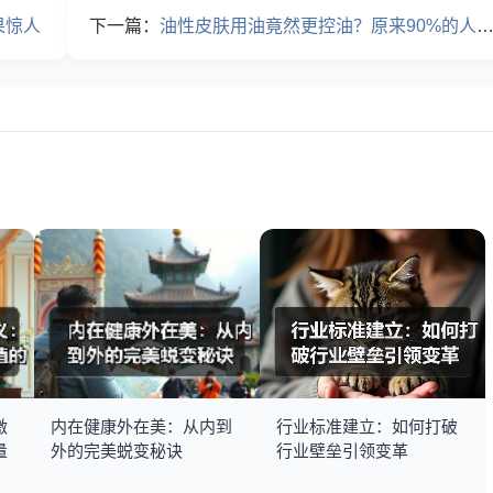
果惊人
下一篇：
油性皮肤用油竟然更控油？原来90%的人都做错了
激
内在健康外在美：从内到
行业标准建立：如何打破
量
外的完美蜕变秘诀
行业壁垒引领变革