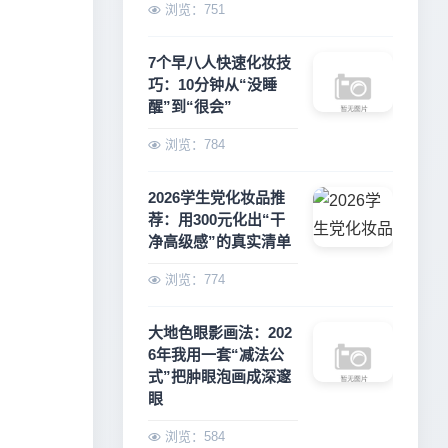
浏览：751
7个早八人快速化妆技
巧：10分钟从“没睡
醒”到“很会”
浏览：784
2026学生党化妆品推
荐：用300元化出“干
净高级感”的真实清单
浏览：774
大地色眼影画法：202
6年我用一套“减法公
式”把肿眼泡画成深邃
眼
浏览：584