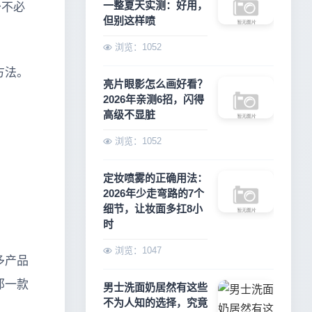
一整夏天实测：好用，
少不必
但别这样喷
浏览：1052
方法。
亮片眼影怎么画好看？
2026年亲测6招，闪得
高级不显脏
浏览：1052
定妆喷雾的正确用法：
2026年少走弯路的7个
细节，让妆面多扛8小
时
浏览：1047
多产品
那一款
男士洗面奶居然有这些
不为人知的选择，究竟