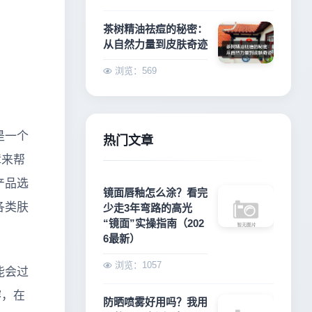
茶树精油祛痘的秘密：
从自然力量到皮肤奇迹
浏览：569
是一个
热门文章
障来帮
产品选
镜面唇釉怎么涂？看完
各类肤
少走3年弯路的高光
“镜面”实操指南（202
6最新）
浏览：1057
能会过
溶，在
防晒喷雾好用吗？我用