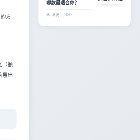
哪款最适合你？
浏览：1042
学的方
区（额
给易出