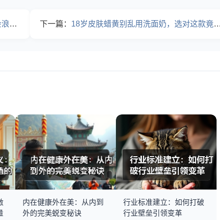
多钱
下一篇：
18岁皮肤蜡黄别乱用洗面奶，选对这款竟然能白一个度
激
内在健康外在美：从内到
行业标准建立：如何打破
量
外的完美蜕变秘诀
行业壁垒引领变革