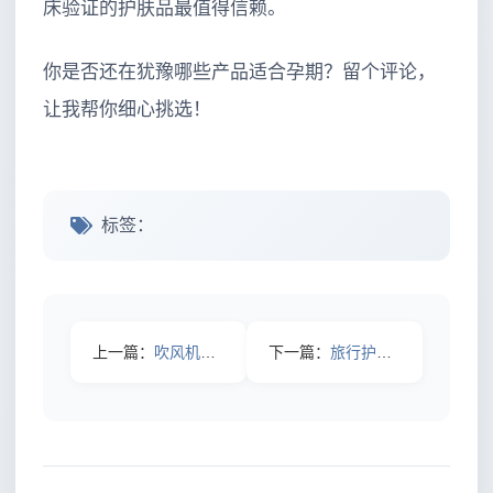
床验证的护肤品最值得信赖。
你是否还在犹豫哪些产品适合孕期？留个评论，
让我帮你细心挑选！
标签：
上一篇：
吹风机怎么选不伤发？2026年实测避坑清单：看参数不看噱头
下一篇：
旅行护肤品携带：打破迷思实现轻盈出行