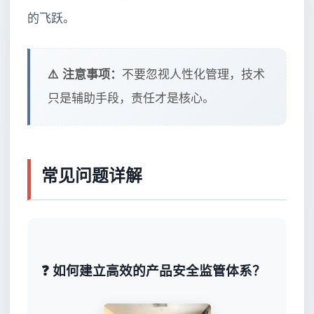
的飞跃。
⚠️ 注意事项：
不要忽视人性化管理，技术
只是辅助手段，责任才是核心。
常见问题详解
❓ 如何建立高效的产品安全监管体系？