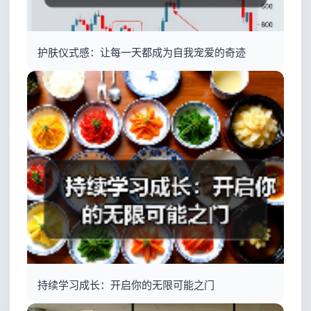
护肤仪式感：让每一天都成为自我宠爱的奇迹
持续学习成长：开启你的无限可能之门