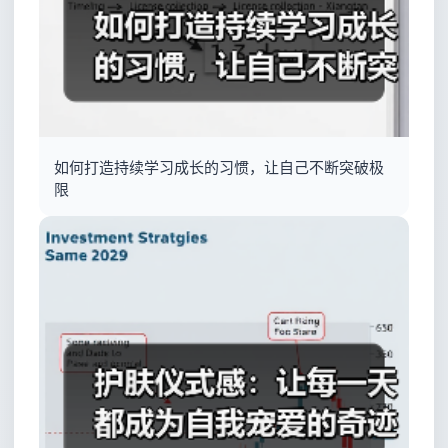
如何打造持续学习成长的习惯，让自己不断突破极
限