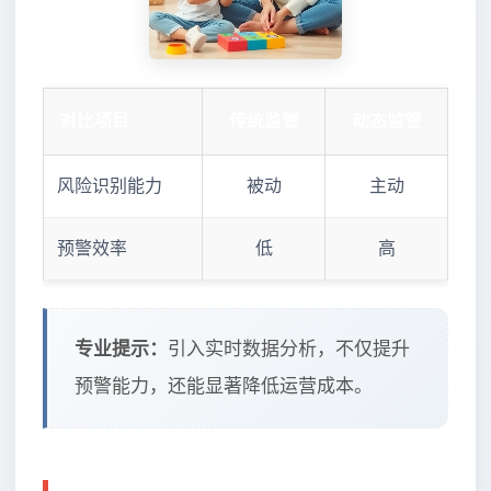
对比项目
传统监管
动态监管
风险识别能力
被动
主动
预警效率
低
高
专业提示：
引入实时数据分析，不仅提升
预警能力，还能显著降低运营成本。