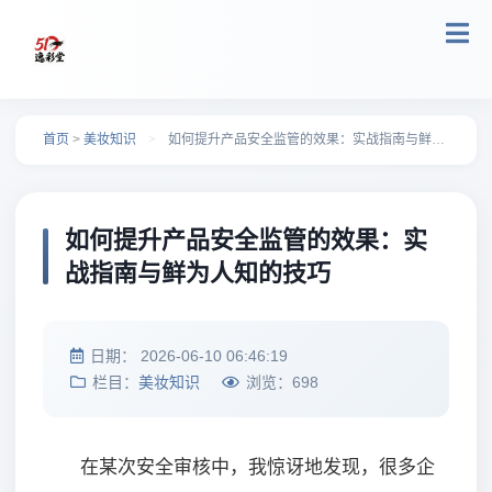
跳转到主要内容
首页
>
美妆知识
>
如何提升产品安全监管的效果：实战指南与鲜为人知的技巧
如何提升产品安全监管的效果：实
战指南与鲜为人知的技巧
日期：
2026-06-10 06:46:19
栏目：
美妆知识
浏览：
698
在某次安全审核中，我惊讶地发现，很多企