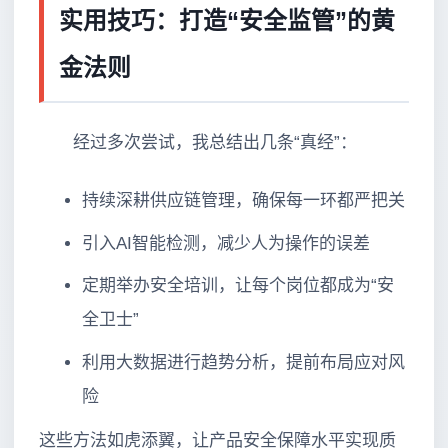
实用技巧：打造“安全监管”的黄
金法则
经过多次尝试，我总结出几条“真经”：
持续深耕供应链管理，确保每一环都严把关
引入AI智能检测，减少人为操作的误差
定期举办安全培训，让每个岗位都成为“安
全卫士”
利用大数据进行趋势分析，提前布局应对风
险
这些方法如虎添翼，让产品安全保障水平实现质