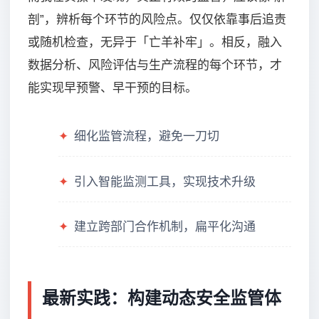
剖”，辨析每个环节的风险点。仅仅依靠事后追责
或随机检查，无异于「亡羊补牢」。相反，融入
数据分析、风险评估与生产流程的每个环节，才
能实现早预警、早干预的目标。
✦
细化监管流程，避免一刀切
✦
引入智能监测工具，实现技术升级
✦
建立跨部门合作机制，扁平化沟通
最新实践：构建动态安全监管体