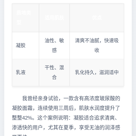
质地类
适用肌肤
优点
型
油性、敏
清爽不油腻，快速吸
凝胶
感
收
干性、混
乳液
乳化持久，滋润适中
合
我曾经亲身试验，一款含有高浓度玻尿酸的
凝胶面霜，连续使用三周后，肌肤水润度提升了
整整42%。这个案例说明：凝胶适合追求清爽、
渗透快的用户，尤其在夏季，享受无油的润泽感