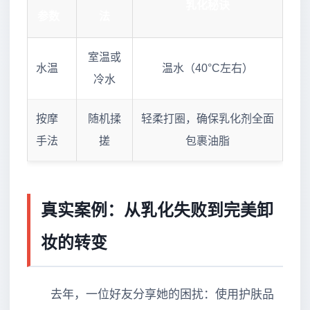
乳化秘诀
参数
法
室温或
水温
温水（40°C左右）
冷水
按摩
随机揉
轻柔打圈，确保乳化剂全面
手法
搓
包裹油脂
真实案例：从乳化失败到完美卸
妆的转变
去年，一位好友分享她的困扰：使用护肤品