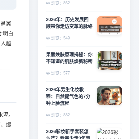
浏览：862
2026年：历史发展回
、鼻翼
顾带你走访变革的脉络
才明白
浏览：549
别人越
果酸焕肤原理揭秘：你
不知道的肌肤焕新秘密
浏览：577
2026年男生化妆教
程：自然提气色的7分
钟上脸流程
水泥。
浏览：882
痛、爆
2026彩妆新手套装怎
么选？看完少走3年弯