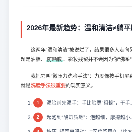
2026年最新趋势：温和清洁≠躺
这两年“温和清洁”被说烂了，结果很多人走
题是油脂、
防晒膜
、彩妆残留并不会因为你“佛系
我把它叫“微压力洗脸手法”：力度像按手机
就是
洗脸手法很重要
的现实意义。
1
湿脸前先湿手：手比脸更“粗糙”，干
2
起泡到“酸奶质地”：泡越细，摩擦越小
3
按压+短距离滑动：T区停留更久（约2