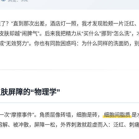
完了？”直到那次出差，酒店灯一照，我才发现脸颊一片泛红
肤却越“闹脾气”。后来我把精力从“买什么”挪到“怎么洗”，
成“无效努力”。你也有同款困惑吗：为什么同样的洗面奶，
肤屏障的“物理学”
一次“摩擦事件”。角质层像砖墙，细胞是砖，
细胞间脂质
是
被溶解、被冲散，屏障一松，外界刺激就趁虚而入：泛红、刺