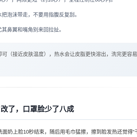
动水把泡沫带走，不要用指腹反复刮。
，尤其鼻翼和嘴角别来回拉扯。
热即可（接近皮肤温度），热水会让皮脂更快溶出，洗完更容
”改了，口罩脸少了八成
洗面奶上脸10秒结束，随后用毛巾猛擦，擦到脸发热还觉得“