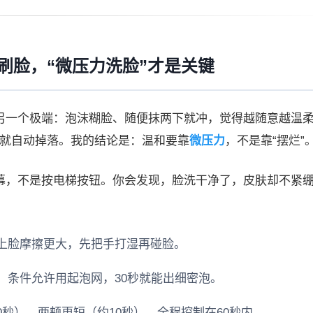
平刷脸，“微压力洗脸”才是关键
向另一个极端：泡沫糊脸、随便抹两下就冲，觉得越随意越温
”就自动掉落。我的结论是：温和要靠
微压力
，不是靠“摆烂”
屏幕，不是按电梯按钮。你会发现，脸洗干净了，皮肤却不紧
手上脸摩擦更大，先把手打湿再碰脸。
。条件允许用起泡网，30秒就能出细密泡。
0秒），两颊更短（约10秒），全程控制在60秒内。