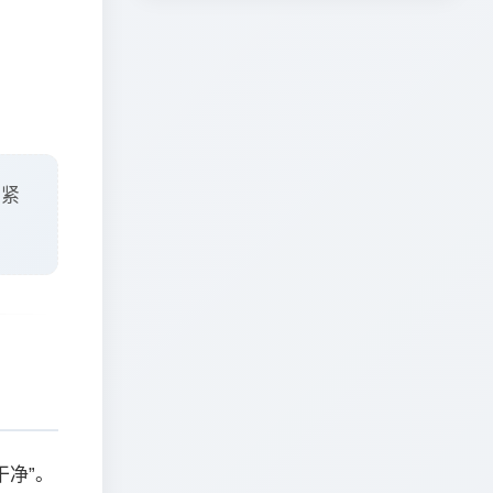
易紧
干净”。