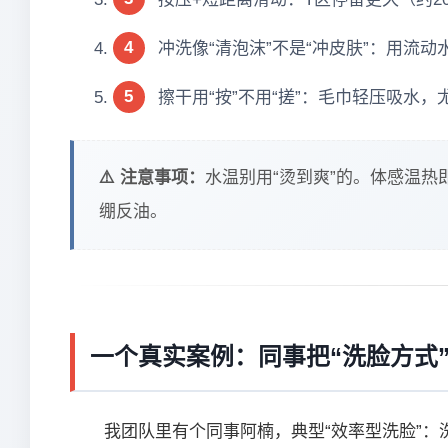
4
冲洗像“清泡沫”不是“冲皮肤”：用流
5
擦干用“按”不用“搓”：毛巾轻压吸水
⚠️ 注意事项：
水温别用“烫到爽”的。体感温
绷反油。
一个真实案例：同事把“洗脸方式
我团队里有个同事阿楠，典型“效率型洗脸”：