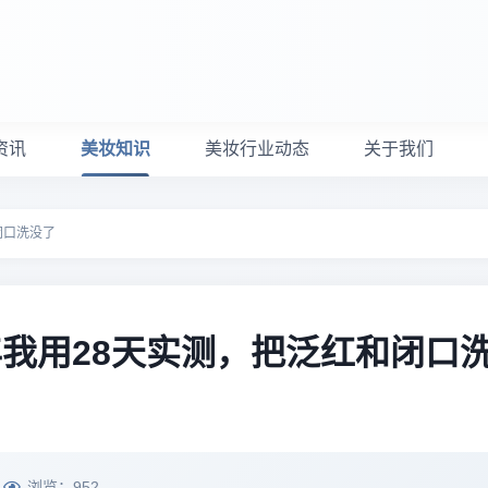
资讯
美妆知识
美妆行业动态
关于我们
闭口洗没了
年我用28天实测，把泛红和闭口
浏览：
952