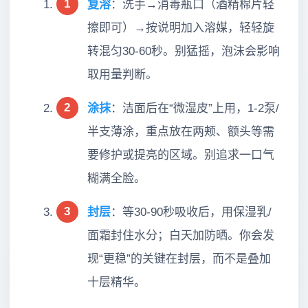
1
复溶
：洗手→消毒瓶口（酒精棉片轻
擦即可）→按说明加入溶媒，轻轻旋
转混匀30-60秒。别猛摇，泡沫会影响
取用量判断。
2
涂抹
：洁面后在“微湿皮”上用，1-2泵/
半支薄涂，重点放在两颊、额头等需
要修护或提亮的区域。别追求一口气
糊满全脸。
3
封层
：等30-90秒吸收后，用保湿乳/
面霜封住水分；白天加防晒。你会发
现“更稳”的关键在封层，而不是叠加
十层精华。