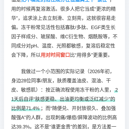
用的时候再复溶激活。很多人把它当成“更浓的精
华”，追求涂上去立刻滑、立刻亮，这就很容易走
偏。冻干粉常见活性包括寡肽/多肽、EGF类生长
因子样成分、玻尿酸、维C衍生物、烟酰胺等，不
同成分对pH、温度、光照都敏感，复溶后稳定性
会下降，所以
用对时间窗口
比“用得多”更重要。
我做过一个小范围的实际记录（2026年初，
身边28位同事/朋友，肤质覆盖油皮、混油、干
皮、敏感肌）：按正确流程使用冻干粉的人里，
2
1天后自评“肤感更稳、出油更均衡或泛红减少”的
比例是71.4%
；而“随便兑、开封放很久、叠加强
酸强A”的人群，出现刺痛/爆痘/屏障波动的比例高
达39.3%。这不是“谁更金贵”的差别，是方法差一