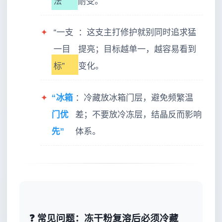
法”
耐受。
✦
“一支
：这支主打修护就别同时追求猛
一目
提亮；目标越单一，越容易看到
标”
变化。
✦
“冰箱
：冷藏放冰箱门层，避免频繁温
门优
差；不要放冷冻层，结晶反而影响
先”
体系。
❓ 常见问题：冻干粉复溶后必须冷藏