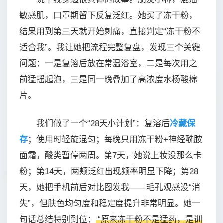
敏感肌，口罩期留下反复泛红。她买了冻干粉，
结果用到第三天就开始刺痛，直接判定“冻干粉不
适合我”。我让她把流程完整复盘，发现三个关键
问题：一是复溶后放在常温浴室，二是每次用之
前猛摇起泡，三是同一晚叠加了高浓度水杨酸棉
片。
我们做了一个“28天小计划”：复溶后
冷藏保
存
；使用时轻旋混匀；每晚只用冻干粉+神经酰胺
面霜，酸类暂停两周。第7天，她说上妆没那么卡
粉；第14天，两颊泛红出现频率明显下降；第28
天，她把手机前后对比图发我——毛孔观感没“消
失”，但肤色均匀度和稳定度提升非常明显。她一
句话总结特别到位：
“原来冻干粉不是猛药，是训