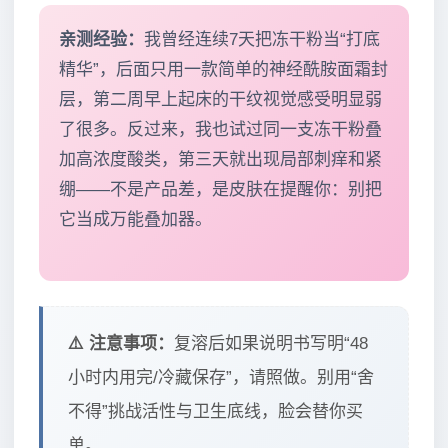
亲测经验：
我曾经连续7天把冻干粉当“打底
精华”，后面只用一款简单的神经酰胺面霜封
层，第二周早上起床的干纹视觉感受明显弱
了很多。反过来，我也试过同一支冻干粉叠
加高浓度酸类，第三天就出现局部刺痒和紧
绷——不是产品差，是皮肤在提醒你：别把
它当成万能叠加器。
⚠️ 注意事项：
复溶后如果说明书写明“48
小时内用完/冷藏保存”，请照做。别用“舍
不得”挑战活性与卫生底线，脸会替你买
单。