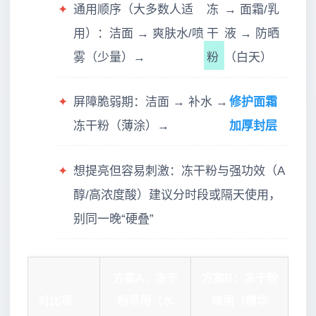
✦
通用顺序（大多数人适
冻
→ 面霜/乳
用）：洁面 → 爽肤水/喷
干
液 → 防晒
雾（少量）→
粉
（白天）
✦
屏障脆弱期：洁面 → 补水 →
修护面霜
冻干粉（薄涂）→
加厚封层
✦
想提亮但容易刺激：冻干粉与强功效（A
醇/高浓度酸）建议分时段或隔天使用，
别同一晚“硬叠”
方案A：冻干
方案B：冻干粉
对比项
粉早用（水
晚用（精华