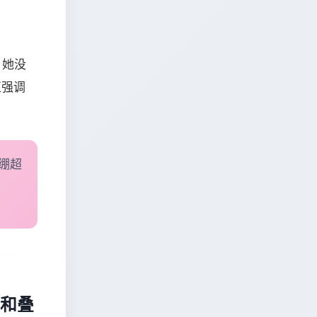
：她没
直强调
紧绷超
法和叠