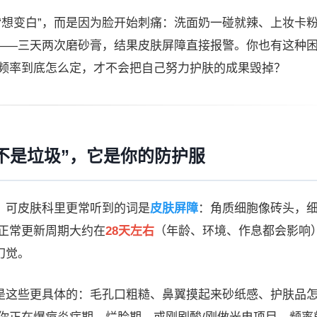
“想变白”，而是因为脸开始刺痛：洗面奶一碰就辣、上妆卡
”——三天两次磨砂膏，结果皮肤屏障直接报警。你也有这种
频率到底怎么定，才不会把自己努力护肤的成果毁掉？
不是垃圾”，它是你的防护服
。可皮肤科里更常听到的词是
皮肤屏障
：角质细胞像砖头，
正常更新周期大约在
28天左右
（年龄、环境、作息都会影响
幻觉。
而是这些更具体的：毛孔口粗糙、鼻翼摸起来砂纸感、护肤品