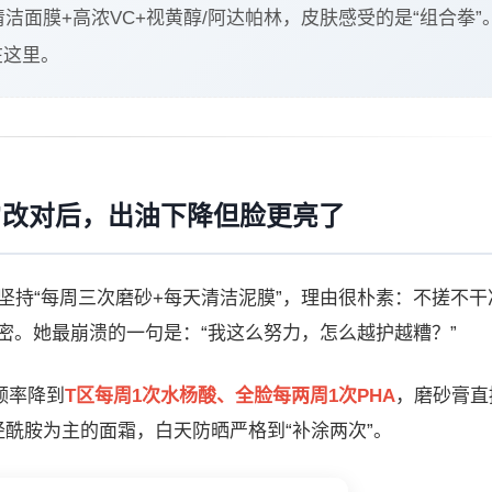
洁面膜+高浓VC+视黄醇/阿达帕林，皮肤感受的是“组合拳”
在这里。
”改对后，出油下降但脸更亮了
坚持“每周三次磨砂+每天清洁泥膜”，理由很朴素：不搓不干
密。她最崩溃的一句是：“我这么努力，怎么越护越糟？”
频率降到
T区每周1次水杨酸、全脸每两周1次PHA
，磨砂膏直
酰胺为主的面霜，白天防晒严格到“补涂两次”。