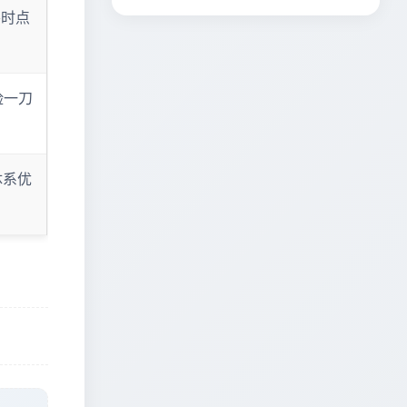
要时点
脸一刀
体系优