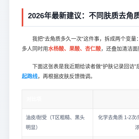
2026年最新建议：不同肤质去角
我把“去角质多久一次”这件事，拆成两个变量：
多人同时用
水杨酸、果酸、杏仁酸
，还叠加清洁面
下面这张表是我近期给读者做“护肤记录回访”
起跑线
，再根据皮肤反馈微调。
对比项
油皮/耐受（T区粗糙、黑头
化学去角质 1-2次
明显）