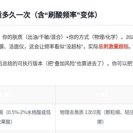
质多久一次（含“刷酸频率”变体）
你的肤质（出油/干敏/混合）+你的方式（物理/化学）。20
膜、洁面仪，这会让频率看似“没超标”，实际
总刺激量超标
后总结的可执行版本（把“叠加风险”也算进去了）。你可以把
方案A
方案B
/周（0.5%-2%水杨酸或低
物理去角质 1次/2周（颗粒细、轻
浓果酸）
擦）