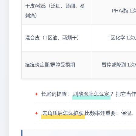
干皮/敏感（泛红、紧绷、易
PHA/酶 1次
刺痛）
混合皮（T区油、两颊干）
T区化学 1次/
痘痘炎症期/屏障受损期
暂停或降到 1次
✦
长尾词提醒：
刷酸频率怎么定
？把它当作
✦
去角质后怎么护肤
比频率还重要：保湿