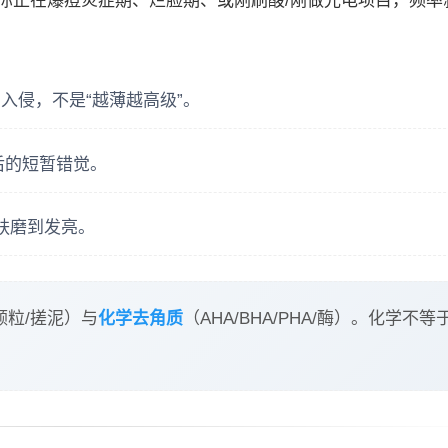
你正在爆痘炎症期、烂脸期、或刚刷酸/刚做光电项目，频率
入侵，不是“越薄越高级”。
后的短暂错觉。
肤磨到发亮。
颗粒/搓泥）与
化学去角质
（AHA/BHA/PHA/酶）。化学不等