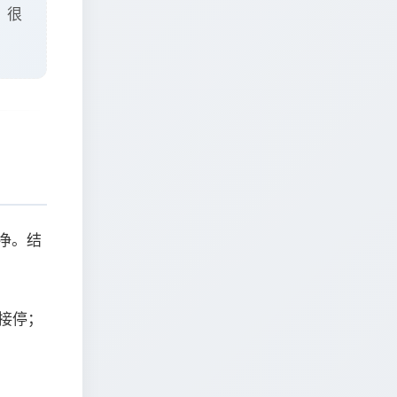
。很
净。结
接停；