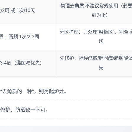
物理去角质 不建议常规使用（必
/2周 或 1次/10天
到为止）
分区护理：只处理“粗糙区”，别全
周；两颊 1次/2-3周
切
先修护：神经酰胺/胆固醇/脂肪酸
/3-4周（遵医嘱优先）
先
“去角质的一种”，别另起炉灶。
、修护、防晒缺一不可。