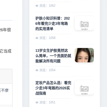
浏览：1062
护肤小知识科普：202
6年看完少走3年弯路
的实用清单
26年很
。
浏览：1058
13岁女生护肤竟然这
它当成
么简单，一个洗面奶就
能解决所有问题
浏览：1054
定妆产品怎么选：看完
少走3年弯路的2026实
压不摩
战指南
浏览：1051