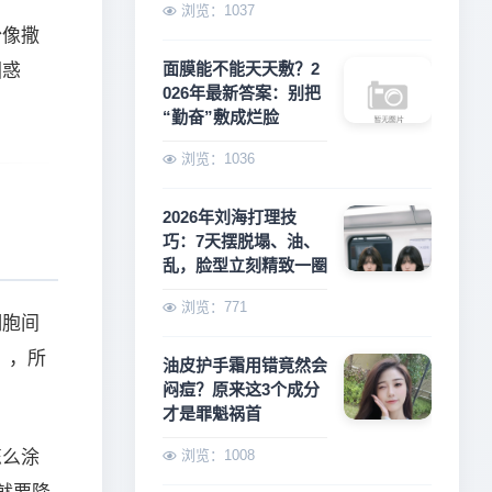
浏览：1037
粉像撒
面膜能不能天天敷？2
困惑
026年最新答案：别把
“勤奋”敷成烂脸
浏览：1036
2026年刘海打理技
巧：7天摆脱塌、油、
乱，脸型立刻精致一圈
浏览：771
细胞间
），所
油皮护手霜用错竟然会
闷痘？原来这3个成分
才是罪魁祸首
怎么涂
浏览：1008