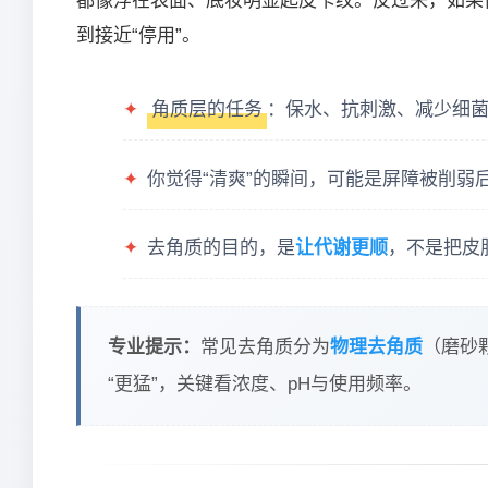
都像浮在表面、底妆明显起皮卡纹。反过来，如果
到接近“停用”。
✦
角质层的任务
：保水、抗刺激、减少细菌
✦
你觉得“清爽”的瞬间，可能是屏障被削弱
✦
去角质的目的，是
让代谢更顺
，不是把皮
专业提示：
常见去角质分为
物理去角质
（磨砂
“更猛”，关键看浓度、pH与使用频率。