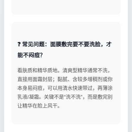
❓ 常见问题：面膜敷完要不要洗脸，才
能不闷痘？
看肤质和精华质地。清爽型精华通常不洗，
直接用面霜封层；黏腻、含较多增稠剂或你
本身易闷痘，可以用清水快速带过，再薄涂
乳液/凝霜。关键不是“洗不洗”，而是敷完别
让精华在脸上风干。