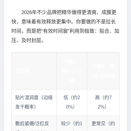
2026年不少品牌把精华做得更清爽、成膜更
快，意味着有效释放更集中。你要做的不是拉长
时间，而是把“有效时间窗”利用到极致：贴合、加
压、及时封层。
方案A：
方案B：敷
对比项
敷8–12分
18–25分钟
钟
贴片湿润度（边缘
低（约2
高（约7
发干概率）
0%）
2%）
敷后紧绷/泛红反
较少（约1
更常见（约