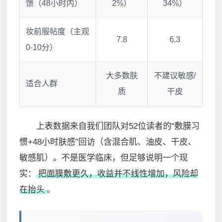
馈（48小时内）
2%）
34%）
妆前服帖度（主观
7.8
6.3
0-10分）
大多数肤
不建议敏感/
适合人群
质
干皮
上表数据来自我们团队对52位读者的“敷膜习
惯+48小时肤感”回访（含混合肌、油皮、干皮、
敏感肌）。不是医学临床，但足够说明一个现
实：
把面膜敷更久，收益并不线性增加，风险却
在抬头
。