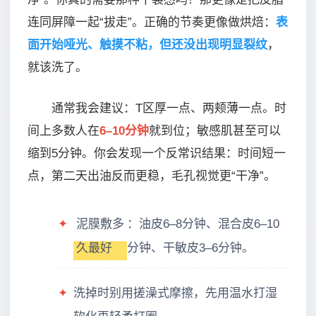
连同屏障一起“拔走”。正确的节奏更像做烘焙：
表
面开始哑光、触摸不粘，但还没出现明显裂纹
，
就该洗了。
通常我会建议：T区厚一点、两颊薄一点。时
间上多数人在
6–10分钟
就到位；敏感肌甚至可以
缩到5分钟。你会发现一个反常识结果：时间短一
点，第二天出油反而更稳，毛孔视觉更“干净”。
✦
泥膜敷多
：油皮6–8分钟、混合皮6–10
久最好
分钟、干敏皮3–6分钟。
✦
洗掉时别用搓澡式摩擦，先用温水打湿