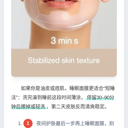
如果你是油皮或痘肌，睡眠面膜更适合“短睡
法”：洗完澡到睡前这段时间薄涂，
停留30–90分
钟后擦掉或轻洗
，第二天皮肤反而清爽稳定。
1
夜间护肤最后一步再上睡眠面膜，别