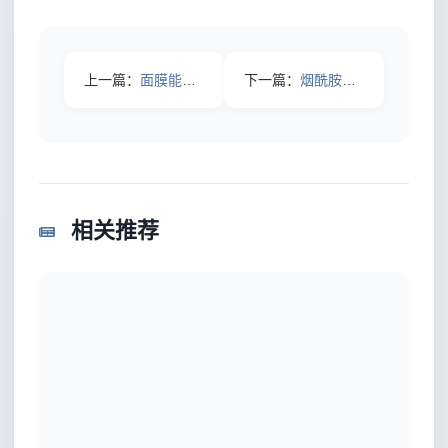
上一篇：
面膜能不能天天敷？2026年最新实测：你越勤快，皮肤可能越“
下一篇：
烟酰胺和酸能一起用吗？2026年把“翻车”变成“发光”的实操
相关推荐