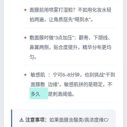
✦
面膜前用喷雾打湿脸？不如用化妆水轻
拍两遍，让角质层先“喝到水”。
✦
敷面膜时做“3点加压”：颧骨、下颌线、
鼻翼两侧，贴合度提升，精华分布更均
匀。
✦
敏感肌
：宁可6–8分钟，也别挑战“干到
面膜敷
边缘”。敏感肌拼的是稳定，不
多久
是刺激阈值。
⚠️ 注意事项：
如果面膜含酸类/高浓度维C/