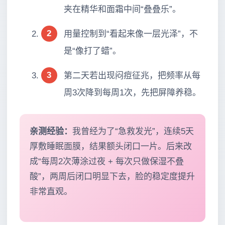
夹在精华和面霜中间“叠叠乐”。
2
用量控制到“看起来像一层光泽”，不
是“像打了蜡”。
3
第二天若出现闷痘征兆，把频率从每
周3次降到每周1次，先把屏障养稳。
亲测经验：
我曾经为了“急救发光”，连续5天
厚敷睡眠面膜，结果额头闭口一片。后来改
成“每周2次薄涂过夜 + 每次只做保湿不叠
酸”，两周后闭口明显下去，脸的稳定度提升
非常直观。