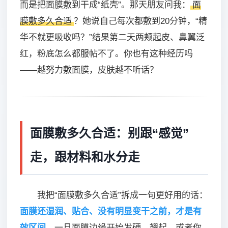
而是把面膜敷到干成“纸壳”。那天朋友问我：
面
膜敷多久合适
？她说自己每次都敷到20分钟，“精
华不就更吸收吗？”结果第二天两颊起皮、鼻翼泛
红，粉底怎么都服帖不了。你也有这种经历吗
——越努力敷面膜，皮肤越不听话？
面膜敷多久合适：别跟“感觉”
走，跟材料和水分走
我把“面膜敷多久合适”拆成一句更好用的话：
面膜还湿润、贴合、没有明显变干之前，才是有
效区间
。一旦面膜边缘开始发硬、翘起，或者你