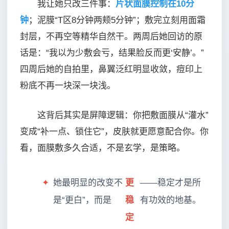
我让她只改三件事：
片状面膜控制在10分
钟
；泥膜“T区8分钟两颊5分钟”；敷完立刻用面霜
封层，不再空等精华自然干。两周后她回访的原
话是：“我以为少敷会亏，结果脸反而更‘安静’。”
四周后她的自拍里，鼻翼泛红明显收敛，痘印上
粉底不再一块深一块浅。
这背后其实是屏障逻辑：你把敷面膜从“灌水”
变成“补一点、锁住它”，皮肤就更愿意配合你。你
看，面膜敷多久合适，不是玄学，是策略。
✦
她最明显的改变不
更
——稳定才是所
是“更白”，而是
稳
有功效的地基。
定