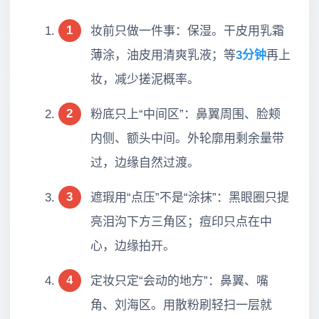
1
妆前只做一件事：保湿。干皮用乳霜
薄涂，油皮用清爽乳液；等
3分钟
再上
妆，减少搓泥概率。
2
粉底只上“中间区”：鼻翼周围、脸颊
内侧、额头中间。外轮廓用剩余量带
过，边缘自然过渡。
3
遮瑕用“点压”不是“涂抹”：黑眼圈只提
亮泪沟下方三角区；痘印只点在中
心，边缘拍开。
4
定妆只定“会动的地方”：鼻翼、嘴
角、刘海区。用散粉刷轻扫一层就