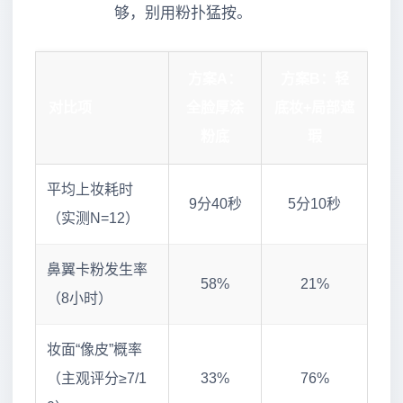
够，别用粉扑猛按。
方案A：
方案B：轻
对比项
全脸厚涂
底妆+局部遮
粉底
瑕
平均上妆耗时
9分40秒
5分10秒
（实测N=12）
鼻翼卡粉发生率
58%
21%
（8小时）
妆面“像皮”概率
（主观评分≥7/1
33%
76%