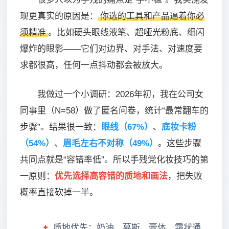
现更真实的原因是：
你选的工具和产品逼着你必
须精准
。比如硬头眼线液笔、超哑光粉底、细闪
爆炸的眼影——它们对边界、对手法、对速度要
求都很高，任何一点抖动都会被放大。
我做过一个小调研：2026年初，我在公司女
同事里（N=58）做了匿名问卷，统计“最常翻车的
步骤”。结果很一致：
眼线（67%）
、
底妆卡粉
（54%）
、
眉毛左右不对称（49%）
。这些步骤
共同点就是“容错率低”。所以手残党化妆技巧的第
一原则：
优先选择高容错的质地和画法
，把失败
概率直接砍掉一半。
✦
质地优先：奶油、慕斯、膏体、霜状通