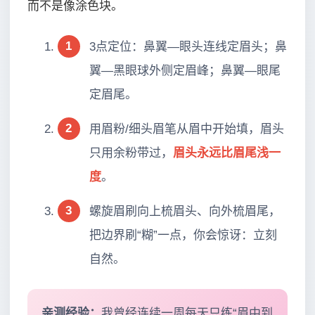
而不是像涂色块。
1
3点定位：鼻翼—眼头连线定眉头；鼻
翼—黑眼球外侧定眉峰；鼻翼—眼尾
定眉尾。
2
用眉粉/细头眉笔从眉中开始填，眉头
只用余粉带过，
眉头永远比眉尾浅一
度
。
3
螺旋眉刷向上梳眉头、向外梳眉尾，
把边界刷“糊”一点，你会惊讶：立刻
自然。
亲测经验：
我曾经连续一周每天只练“眉中到