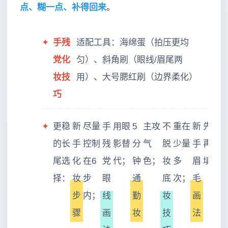
点、糊一点、补得回来
。
✦
手残
适配工具：海绵蛋（拍压更均
党化
匀）、斜角刷（眼线/眉尾两
妆技
用）、大号腮红刷（边界柔化）
巧
✦
更稳
新
尽量
手
用眼
5
主攻
不
重在
新
先刷
的长
手
控制
残
影替
分
气
脱
少量
手
再
尾选
化
在6
党
代；
钟
色；
妆
多
眉
填。
择：
妆
步
眼
通
底
次；
毛
步
内；
线
勤
妆
画
骤
画
妆
技
法