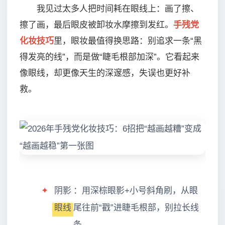
我见过太多人把时间耗在眼线上：画了擦、
擦了画，最后眼皮被卸妆水摩擦到发红。
手残党
化妆技巧
里，眼妆最值得换思路：别追求一条“黑
得发亮的线”，而是做“睫毛根部加深”。它看起来
像眼线，却更像天生的深邃感，失误也更好补
救。
✦
阴影
：用深棕眼影+小号斜角刷，从眼
眼线
尾往前“戳”进睫毛根部，别拉长线
条