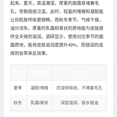
起来。夏天，高温潮湿，厚重的面霜易堵塞毛
孔，导致痘痘泛滥。此时，轻盈的啫喱和凝胶能
让你肌肤呼吸更顺畅。而秋冬季节，气候干燥，
油分流失，厚重的乳霜和膏状的质地能为皮肤提
供全天候的滋润。调研显示，使用对应季节的面
霜质地，能将皮肤滋润度提升49%，而错误的选
择则会带来反效果。
季节
推荐质地
优点
夏季
凝胶/啫喱
控油快吸收，不堵塞毛孔
秋冬
乳霜/膏状
深层滋润，锁水锁油