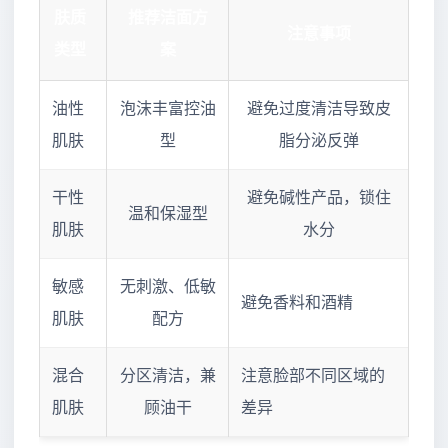
肤质
推荐洁面方
注意事项
类型
案
油性
泡沫丰富控油
避免过度清洁导致皮
肌肤
型
脂分泌反弹
干性
避免碱性产品，锁住
温和保湿型
肌肤
水分
敏感
无刺激、低敏
避免香料和酒精
肌肤
配方
混合
分区清洁，兼
注意脸部不同区域的
肌肤
顾油干
差异