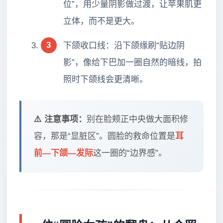
位”，用少量阴影做过渡，让苹果肌更
立体，而不是更大。
3
下颌收口线：沿下颌缘刷“贴边阴
影”，像给下巴加一圈自然的暗线，拍
照时下颌线会更清晰。
⚠️ 注意事项：
别在脸颊正中央做大面积修
容，那是“显脏区”。圆脸的救命位置是
耳
前—下颌—发际
这一圈的“边界感”。