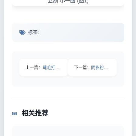
标签：
上一篇：
睫毛打底膏有必要吗？我用28天实测，把“玄学”拆给你看
下一篇：
阴影粉推荐与用法：2026年5种脸型实测配方，修容不脏不显老
相关推荐