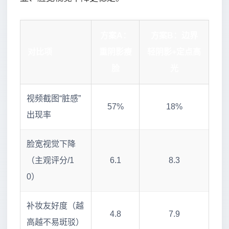
方案A：
方案B：边界
对比项
重阴影瘦
轻阴影+定点高
脸
光
视频截图“脏感”
57%
18%
出现率
脸宽视觉下降
（主观评分/1
6.1
8.3
0）
补妆友好度（越
4.8
7.9
高越不易斑驳）