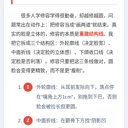
很多人学修容学得很勤奋，却越修越圆，问
题常出在动作上：把修容当成“画两道”就结束。真
实的脸是立体的，修容的本质是
重建结构线
。我
把它拆成三个结构区：外轮廓线（决定脸宽）、
中面折线（决定脸的立体感）、下颌收口线（决
定脸是否利落）。修容只要把这三条线做对，圆
脸会变得更精致，而不是更“瘦削”。
1
外轮廓线：从耳前发际向下，落点停
在“嘴角上方1cm”，别拖到下巴，否则
脸会被拉长但更圆。
2
中面折线：在颧骨下方找“阴影凹