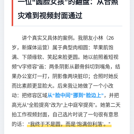
一位“圆脸女孩”的翻盘：从合照
灾难到视频封面通过
讲个真实又具体的案例。我朋友小林（26
岁，新媒体运营）属于典型肉相圆：苹果肌饱
满、下颌缘软、笑起来脸更圆。她以前照着短视
频“V字修容”画：两条阴影从颧骨斜切到嘴角，结
果办公室灯一打，阴影像两块脏印；合照时她反
而比素颜更显脸大。后来我让她做了一个小改
动：把修容区域
从“脸中间”挪到“脸边上”
，并把
高光从“全脸提亮”改为“上中庭窄提亮”。她第二天
拍工作视频封面，自己选片时说了一句很有意思
的话：
“我终于不是圆，而是‘饱满但利落’。”