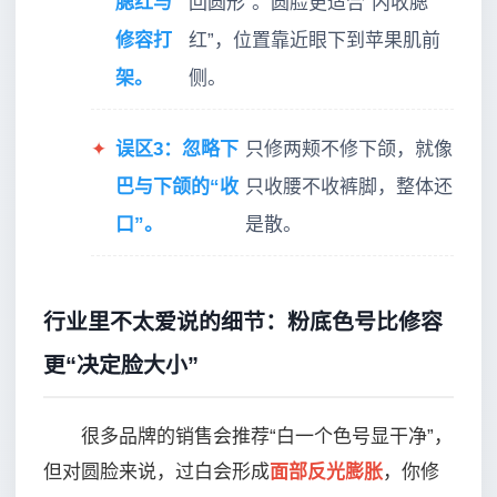
腮红与
回圆形”。圆脸更适合“内收腮
修容打
红”，位置靠近眼下到苹果肌前
架。
侧。
✦
误区3：忽略下
只修两颊不修下颌，就像
巴与下颌的“收
只收腰不收裤脚，整体还
口”。
是散。
行业里不太爱说的细节：粉底色号比修容
更“决定脸大小”
很多品牌的销售会推荐“白一个色号显干净”，
但对圆脸来说，过白会形成
面部反光膨胀
，你修