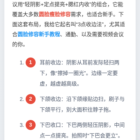
议用“轻阴影+定点提亮+腮红内收”的组合，它能
覆盖大多数
圆脸瘦脸修容
需求，也适合新手。下
面这套布局，我给它起名叫“3点收边法”，尤其适
合
圆脸修容新手教程
、通勤、以及需要视频会议
的你。
1
耳前收边：阴影从耳前发际轻扫两
下，像“擦掉一圈光”。边缘一定要
虚，越虚越高级。
2
下颌收边：沿下颌缘贴边扫，刷子与
下颌平行，别大面积往脖子拖。
3
下巴收口：下巴两侧轻压阴影，中间
点一点提亮。拍照时“下巴会更立”。