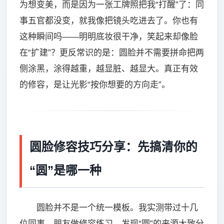
为想变美，而是因为一张工牌照把我“打醒”了：同
事五官都没变，就我像把镜头吃进去了。你也有
这种瞬间吗——明明底妆很干净，笑起来却像脸
在“扩建”？更反常识的是：圆脸并不需要拼命把两
侧涂黑，涂得越重，越显脏、越显大。真正有效
的修容，是让光影“按你想要的方向走”。
圆脸修容技巧分享：先搞清你的
“圆”是哪一种
圆脸并不是一个统一模板。我实测带过十几
位同事、朋友做修容练习，发现“圆”的来源大致分