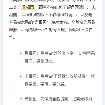
三类：
骨相圆
（颧弓不突出但下颌角圆润）、
肉
相圆
（苹果肌/咬肌/下颌软组织饱满）、以及最
容易被忽略的“光相圆”（底妆太亮、全脸高光导致
膨胀）。你是哪一种？对号入座，修容才不会白
忙。
✦
骨相圆：重点做“外轮廓收窄”，少动苹果
肌区，避免显凶。
✦
肉相圆：重点做“下颌缘与咬肌过渡”，修
容要柔、要薄、要分层。
✦
光相圆：先停用全脸提亮！把高光移到