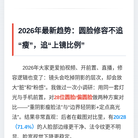
2026年最新趋势：圆脸修容不追
“瘦”，追“上镜比例”
2026年大家更爱拍视频、开前置、直播，修
容逻辑也变了：镜头会吃掉阴影的层次，却会放
大“脏”和“粉感”。我做过一次小调研：用同一套灯
光与手机前置，对
28位圆脸/偏圆脸
做两种方案对
比——“重阴影瘦脸法”与“边界轻阴影+定点高光
法”。结果非常直观：后者在截图对比里，有
20/28
（71.4%）
的人脸部边缘更干净、法令纹更不明
显、脸宽视觉下降更稳定。