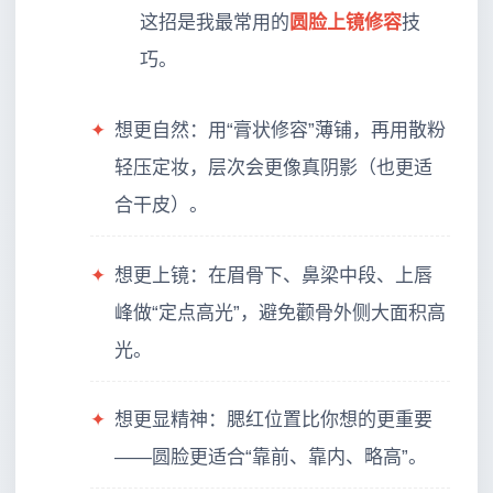
这招是我最常用的
圆脸上镜修容
技
巧。
✦
想更自然：用“膏状修容”薄铺，再用散粉
轻压定妆，层次会更像真阴影（也更适
合干皮）。
✦
想更上镜：在眉骨下、鼻梁中段、上唇
峰做“定点高光”，避免颧骨外侧大面积高
光。
✦
想更显精神：腮红位置比你想的更重要
——圆脸更适合“靠前、靠内、略高”。