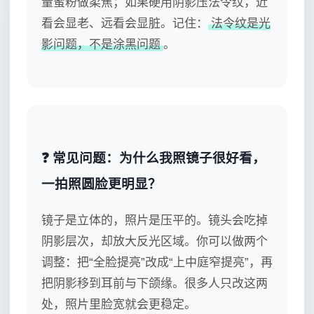
量蜜粉做柔焦；如果硬用阴影压法令纹，近
看会显老、远看会显脏。记住：
法令纹是光
影问题，不是涂黑问题
。
❓ 常见问题：为什么我照镜子很好看，
一拍照圆脸更明显？
镜子是立体的，照片是压平的。镜头会吃掉
阴影层次，却放大反光区域。你可以做两个
调整：把“全脸提亮”改成“上中庭窄提亮”，再
把阴影移到耳前与下颌缘。很多人只改这两
处，照片里脸宽就会更稳定。