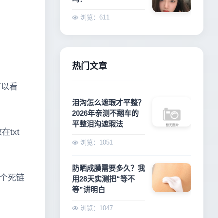
浏览：611
热门文章
可以看
泪沟怎么遮瑕才平整？
2026年亲测不翻车的
平整泪沟遮瑕法
txt
浏览：1051
防晒成膜需要多久？我
个死链
用28天实测把“等不
等”讲明白
浏览：1047