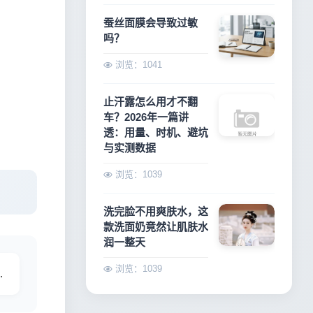
蚕丝面膜会导致过敏
吗？
浏览：1041
止汗露怎么用才不翻
车？2026年一篇讲
透：用量、时机、避坑
与实测数据
浏览：1039
洗完脸不用爽肤水，这
款洗面奶竟然让肌肤水
润一整天
浏览：1039