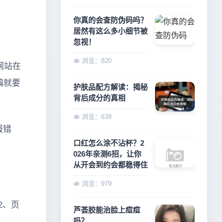
你真的会查防伪码吗？
居然有这么多小细节被
忽视！
浏览：820
网站在
编就要
护肤品配方解读：揭秘
背后成分的真相
浏览：639
报错
口红怎么涂不沾杯？2
026年亲测6招，让你
从开会到约会都稳得住
浏览：979
2、页
芦荟胶能治脸上痘痘
吗？