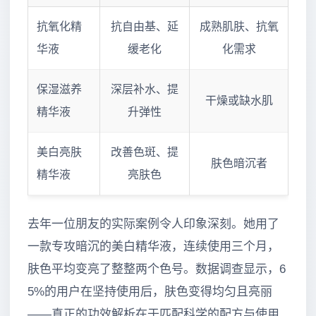
抗氧化精
抗自由基、延
成熟肌肤、抗氧
华液
缓老化
化需求
保湿滋养
深层补水、提
干燥或缺水肌
精华液
升弹性
美白亮肤
改善色斑、提
肤色暗沉者
精华液
亮肤色
去年一位朋友的实际案例令人印象深刻。她用了
一款专攻暗沉的美白精华液，连续使用三个月，
肤色平均变亮了整整两个色号。数据调查显示，6
5%的用户在坚持使用后，肤色变得均匀且亮丽
——真正的功效解析在于匹配科学的配方与使用